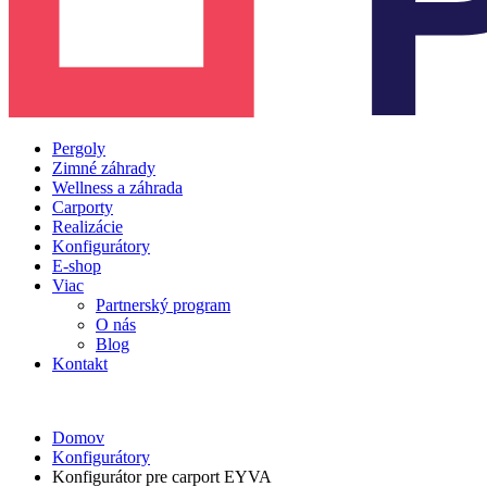
Pergoly
Zimné záhrady
Wellness a záhrada
Carporty
Realizácie
Konfigurátory
E-shop
Viac
Partnerský program
O nás
Blog
Kontakt
Domov
Konfigurátory
Konfigurátor pre carport EYVA