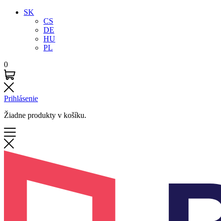
SK
CS
DE
HU
PL
0
Prihlásenie
Žiadne produkty v košíku.