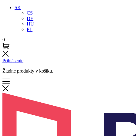
SK
CS
DE
HU
PL
0
Prihlásenie
Žiadne produkty v košíku.