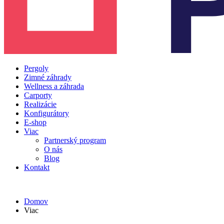
Pergoly
Zimné záhrady
Wellness a záhrada
Carporty
Realizácie
Konfigurátory
E-shop
Viac
Partnerský program
O nás
Blog
Kontakt
Domov
Viac