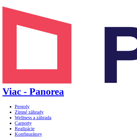
Viac - Panorea
Pergoly
Zimné záhrady
Wellness a záhrada
Carporty
Realizácie
Konfigurátory