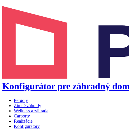
Konfigurátor pre záhradný dom
Pergoly
Zimné záhrady
Wellness a záhrada
Carporty
Realizácie
Konfigurátory