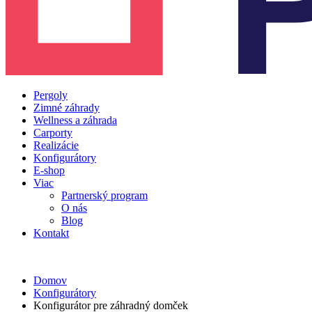
Pergoly
Zimné záhrady
Wellness a záhrada
Carporty
Realizácie
Konfigurátory
E-shop
Viac
Partnerský program
O nás
Blog
Kontakt
Domov
Konfigurátory
Konfigurátor pre záhradný domček