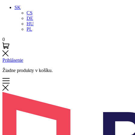
SK
CS
DE
HU
PL
0
Prihlásenie
Žiadne produkty v košíku.