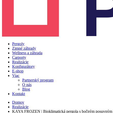
Pergoly
Zimné záhrady
Wellness a záhrada
Carporty
Realizácie
Konfigurátory
E-shop
Viac
Partnerský program
O nás
Blog
Kontakt
Domov
Realizácie
KAYA FROZEN | Bioklimatická pergola s bočným posuvným za