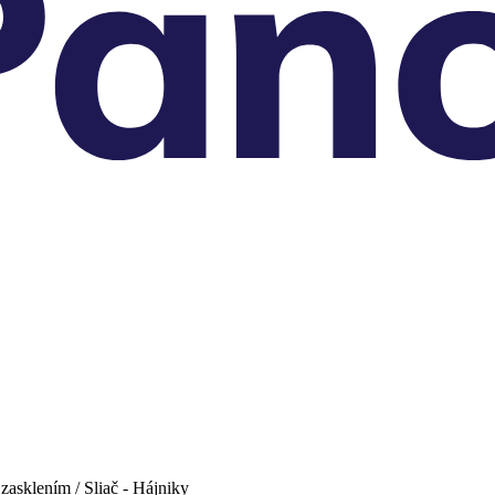
sklením / Sliač - Hájniky