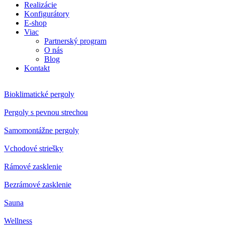
Realizácie
Konfigurátory
E-shop
Viac
Partnerský program
O nás
Blog
Kontakt
Bioklimatické pergoly
Pergoly s pevnou strechou
Samomontážne pergoly
Vchodové striešky
Rámové zasklenie
Bezrámové zasklenie
Sauna
Wellness