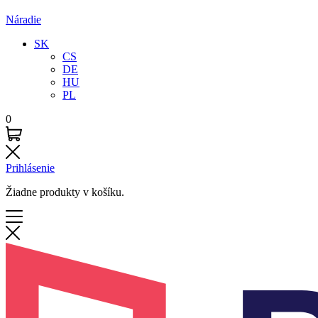
Náradie
SK
CS
DE
HU
PL
0
Prihlásenie
Žiadne produkty v košíku.