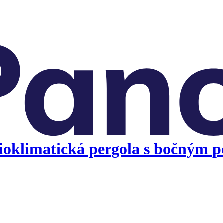
oklimatická pergola s bočným po