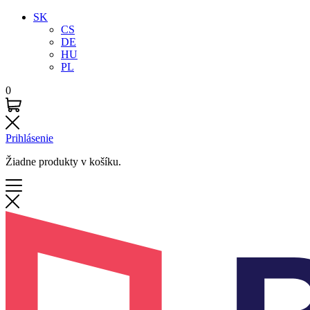
SK
CS
DE
HU
PL
0
Prihlásenie
Žiadne produkty v košíku.