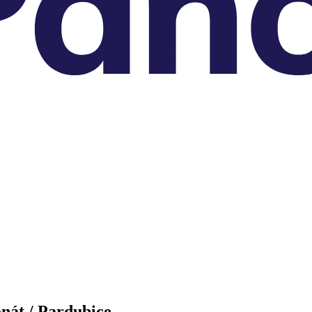
nát / Pardubice