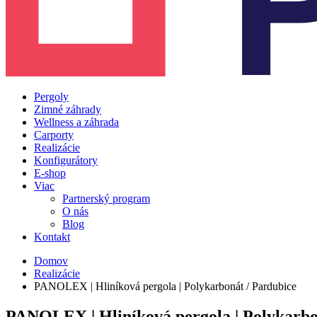
Pergoly
Zimné záhrady
Wellness a záhrada
Carporty
Realizácie
Konfigurátory
E-shop
Viac
Partnerský program
O nás
Blog
Kontakt
Domov
Realizácie
PANOLEX | Hliníková pergola | Polykarbonát / Pardubice
PANOLEX | Hliníková pergola | Polykarbo