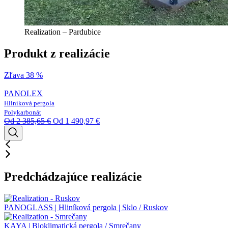
Realization – Pardubice
Produkt z realizácie
Zľava 38 %
PANOLEX
Hliníková pergola
Polykarbonát
Od
2 385,65
€
Od
1 490,97
€
Predchádzajúce realizácie
PANOGLASS | Hliníková pergola | Sklo / Ruskov
KAYA | Bioklimatická pergola / Smrečany