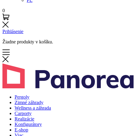
PL
0
Prihlásenie
Žiadne produkty v košíku.
Pergoly
Zimné záhrady
Wellness a záhrada
Carporty
Realizácie
Konfigurátory
E-shop
Viac