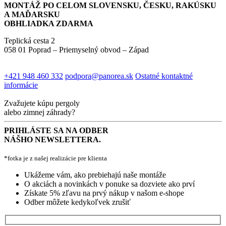
MONTÁŽ PO CELOM SLOVENSKU, ČESKU, RAKÚSKU
A MAĎARSKU
OBHLIADKA ZDARMA
Teplická cesta 2
058 01 Poprad – Priemyselný obvod – Západ
+421 948 460 332
podpora@panorea.sk
Ostatné kontaktné
informácie
Zvažujete kúpu pergoly
alebo zimnej záhrady?
PRIHLÁSTE SA NA ODBER
NÁŠHO NEWSLETTERA.
*fotka je z našej realizácie pre klienta
Ukážeme vám, ako prebiehajú naše montáže
O akciách a novinkách v ponuke sa dozviete ako prví
Získate 5% zľavu na prvý nákup v našom e-shope
Odber môžete kedykoľvek zrušiť