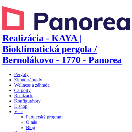
Realizácia - KAYA |
Bioklimatická pergola /
Bernolákovo - 1770 - Panorea
Pergoly
Zimné záhrady
Wellness a záhrada
Carporty
Realizácie
Konfigurátory
E-shop
Viac
Partnerský program
O nás
Blog