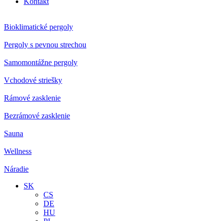
Kontakt
Bioklimatické pergoly
Pergoly s pevnou strechou
Samomontážne pergoly
Vchodové striešky
Rámové zasklenie
Bezrámové zasklenie
Sauna
Wellness
Náradie
SK
CS
DE
HU