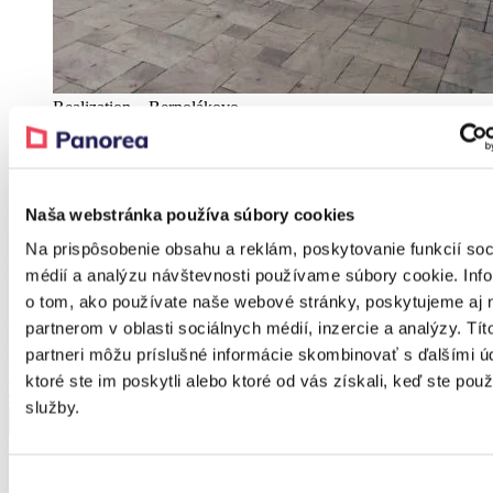
Realization – Bernolákovo
Realization – Bernolákovo
Naša webstránka používa súbory cookies
Realization – Bernolákovo
Na prispôsobenie obsahu a reklám, poskytovanie funkcií soc
Produkt z realizácie
médií a analýzu návštevnosti používame súbory cookie. Inf
o tom, ako používate naše webové stránky, poskytujeme aj 
Zľava 37 %
partnerom v oblasti sociálnych médií, inzercie a analýzy. Tít
partneri môžu príslušné informácie skombinovať s ďalšími ú
KAYA
Bioklimatická pergola
ktoré ste im poskytli alebo ktoré od vás získali, keď ste použí
Od
6 742,25
€
Od
4 214,10
€
služby.
Výber