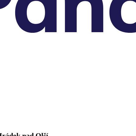
Hrádek nad Olší