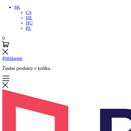
SK
CS
DE
HU
PL
0
Prihlásenie
Žiadne produkty v košíku.