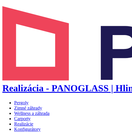
Realizácia - PANOGLASS | Hliní
Pergoly
Zimné záhrady
Wellness a záhrada
Carporty
Realizácie
Konfigurátory