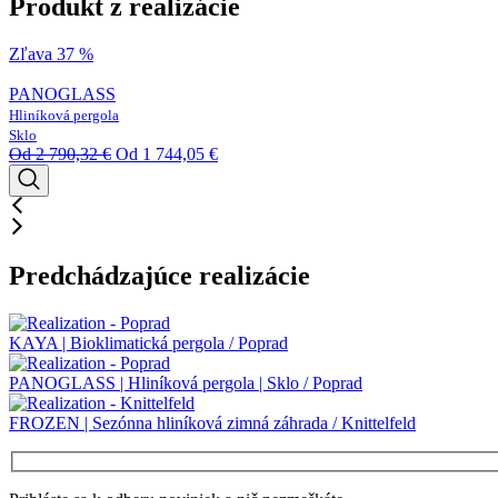
Produkt z realizácie
Zľava 37 %
PANOGLASS
Hliníková pergola
Sklo
Od
2 790,32
€
Od
1 744,05
€
Predchádzajúce realizácie
KAYA | Bioklimatická pergola / Poprad
PANOGLASS | Hliníková pergola | Sklo / Poprad
FROZEN | Sezónna hliníková zimná záhrada / Knittelfeld