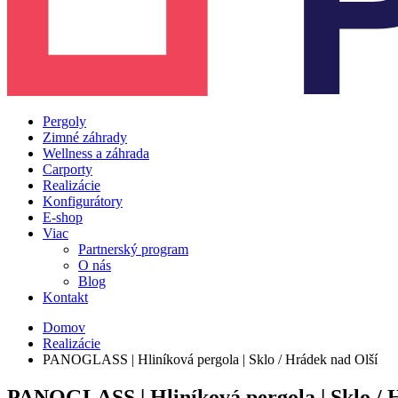
Pergoly
Zimné záhrady
Wellness a záhrada
Carporty
Realizácie
Konfigurátory
E-shop
Viac
Partnerský program
O nás
Blog
Kontakt
Domov
Realizácie
PANOGLASS | Hliníková pergola | Sklo / Hrádek nad Olší
PANOGLASS | Hliníková pergola | Sklo / 