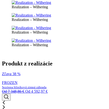
Realization – Wilhering
Realization – Wilhering
Realization – Wilhering
Realization – Wilhering
Produkt z realizácie
Zľava 38 %
FROZEN
Sezónna hliníková zimná záhrada
Od
7 348,86
€
Od
4 592,97
€