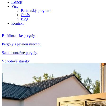
E-shop
Viac
Partnerský program
O nás
Blog
Kontakt
Bioklimatické pergoly
Pergoly s pevnou strechou
Samomontážne pergoly
Vchodové striešky