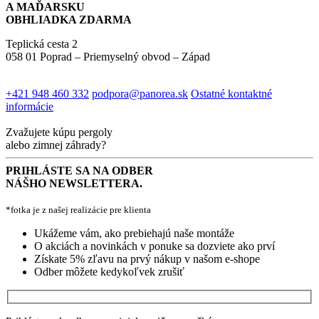
A MAĎARSKU
OBHLIADKA ZDARMA
Teplická cesta 2
058 01 Poprad – Priemyselný obvod – Západ
+421 948 460 332
podpora@panorea.sk
Ostatné kontaktné
informácie
Zvažujete kúpu pergoly
alebo zimnej záhrady?
PRIHLÁSTE SA NA ODBER
NÁŠHO NEWSLETTERA.
*fotka je z našej realizácie pre klienta
Ukážeme vám, ako prebiehajú naše montáže
O akciách a novinkách v ponuke sa dozviete ako prví
Získate 5% zľavu na prvý nákup v našom e-shope
Odber môžete kedykoľvek zrušiť