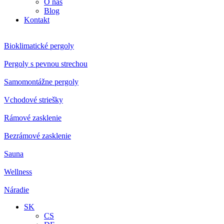
O nás
Blog
Kontakt
Bioklimatické pergoly
Pergoly s pevnou strechou
Samomontážne pergoly
Vchodové striešky
Rámové zasklenie
Bezrámové zasklenie
Sauna
Wellness
Náradie
SK
CS