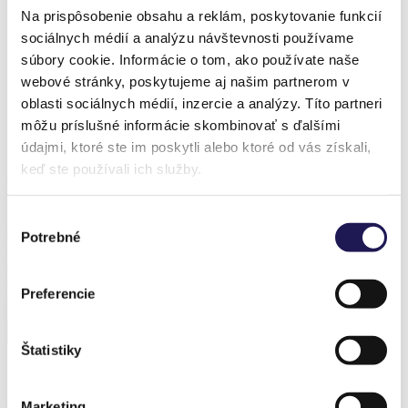
Realization – Lendak
Na prispôsobenie obsahu a reklám, poskytovanie funkcií
sociálnych médií a analýzu návštevnosti používame
Realization – Lendak
súbory cookie. Informácie o tom, ako používate naše
webové stránky, poskytujeme aj našim partnerom v
Realization – Lendak
oblasti sociálnych médií, inzercie a analýzy. Títo partneri
môžu príslušné informácie skombinovať s ďalšími
údajmi, ktoré ste im poskytli alebo ktoré od vás získali,
Realization – Lendak
keď ste používali ich služby.
Produkt z realizácie
Výber
Zľava 38 %
Potrebné
súhlasu
PANOLEX
Hliníková pergola
Preferencie
Polykarbonát
Od
2 385,65
€
Od
1 490,97
€
Štatistiky
Marketing