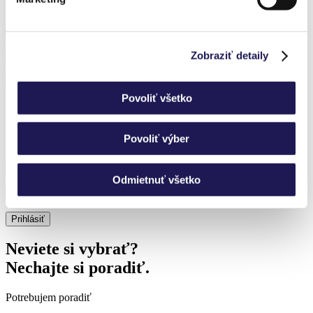
Predchádzajúce realizácie
PANOGLASS | Hliníková pergola | Sklo / Mlynica
Zobraziť detaily
KAYA | Bioklimatická pergola / Liptovský Mikuláš
PANOLEX | Hliníková pergola | Polykarbonát / Lendak
Povoliť všetko
Povoliť výber
Prihláste sa k odberu noviniek a nič nezmeškáte.
Odmietnuť všetko
Neviete si vybrať?
Nechajte si poradiť.
Potrebujem poradiť