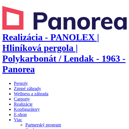
Realizácia - PANOLEX |
Hliníková pergola |
Polykarbonát / Lendak - 1963 -
Panorea
Pergoly
Zimné záhrady
Wellness a záhrada
Carporty
Realizácie
Konfigurátory
E-shop
Viac
Partnerský program