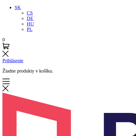
SK
CS
DE
HU
PL
0
Prihlásenie
Žiadne produkty v košíku.