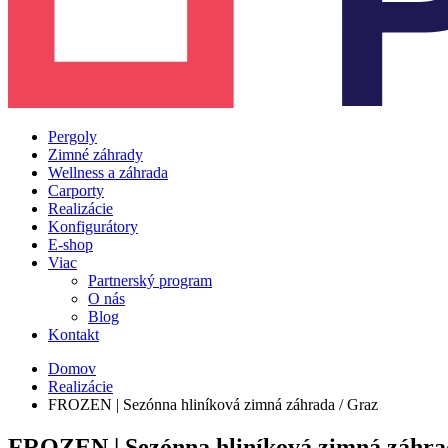
Pergoly
Zimné záhrady
Wellness a záhrada
Carporty
Realizácie
Konfigurátory
E-shop
Viac
Partnerský program
O nás
Blog
Kontakt
Domov
Realizácie
FROZEN | Sezónna hliníková zimná záhrada / Graz
FROZEN | Sezónna hliníková zimná záhra