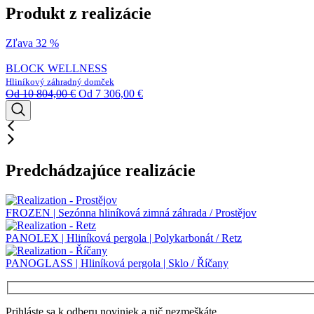
Produkt z realizácie
Zľava 32 %
BLOCK WELLNESS
Hliníkový záhradný domček
Od
10 804,00
€
Od
7 306,00
€
Predchádzajúce realizácie
FROZEN | Sezónna hliníková zimná záhrada / Prostějov
PANOLEX | Hliníková pergola | Polykarbonát / Retz
PANOGLASS | Hliníková pergola | Sklo / Říčany
Prihláste sa k odberu noviniek a nič nezmeškáte.