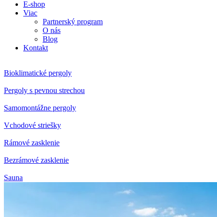
E-shop
Viac
Partnerský program
O nás
Blog
Kontakt
Bioklimatické pergoly
Pergoly s pevnou strechou
Samomontážne pergoly
Vchodové striešky
Rámové zasklenie
Bezrámové zasklenie
Sauna