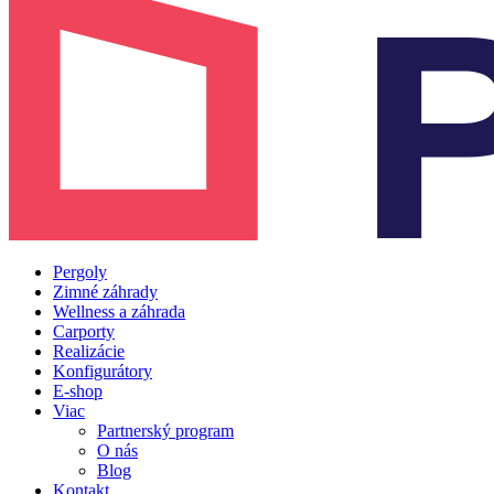
Pergoly
Zimné záhrady
Wellness a záhrada
Carporty
Realizácie
Konfigurátory
E-shop
Viac
Partnerský program
O nás
Blog
Kontakt