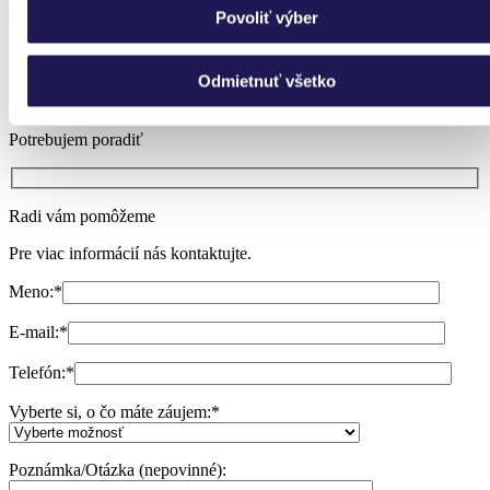
Povoliť výber
Neviete si vybrať?
Odmietnuť všetko
Nechajte si poradiť.
Potrebujem poradiť
Radi vám pomôžeme
Pre viac informácií nás kontaktujte.
Meno:
*
E-mail:
*
Telefón:
*
Vyberte si, o čo máte záujem:
*
Poznámka/Otázka (nepovinné):