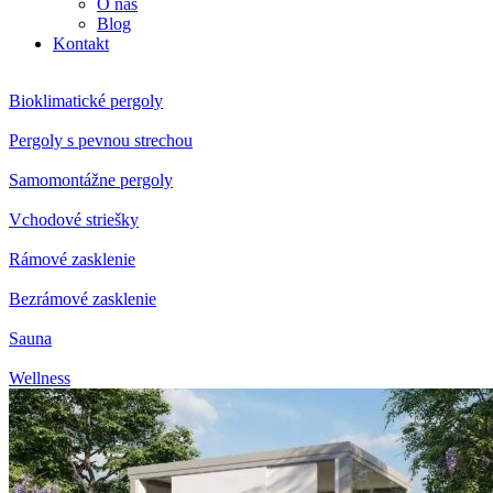
O nás
Blog
Kontakt
Bioklimatické pergoly
Pergoly s pevnou strechou
Samomontážne pergoly
Vchodové striešky
Rámové zasklenie
Bezrámové zasklenie
Sauna
Wellness