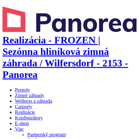
Realizácia - FROZEN |
Sezónna hliníková zimná
záhrada / Wilfersdorf - 2153 -
Panorea
Pergoly
Zimné záhrady
Wellness a záhrada
Carporty
Realizácie
Konfigurátory
E-shop
Viac
Partnerský program