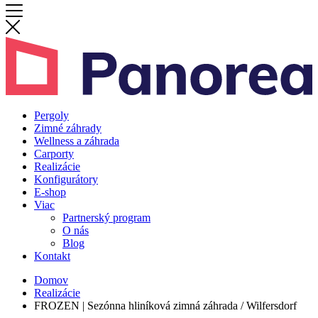
Pergoly
Zimné záhrady
Wellness a záhrada
Carporty
Realizácie
Konfigurátory
E-shop
Viac
Partnerský program
O nás
Blog
Kontakt
Domov
Realizácie
FROZEN | Sezónna hliníková zimná záhrada / Wilfersdorf