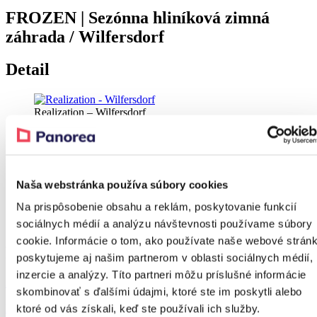
FROZEN | Sezónna hliníková zimná
záhrada / Wilfersdorf
Detail
Realization – Wilfersdorf
Realization – Wilfersdorf
Naša webstránka používa súbory cookies
Realization – Wilfersdorf
Na prispôsobenie obsahu a reklám, poskytovanie funkcií
Realization – Wilfersdorf
sociálnych médií a analýzu návštevnosti používame súbory
cookie. Informácie o tom, ako používate naše webové stránk
Produkt z realizácie
poskytujeme aj našim partnerom v oblasti sociálnych médií,
inzercie a analýzy. Títo partneri môžu príslušné informácie
Zľava 38 %
skombinovať s ďalšími údajmi, ktoré ste im poskytli alebo
FROZEN
ktoré od vás získali, keď ste používali ich služby.