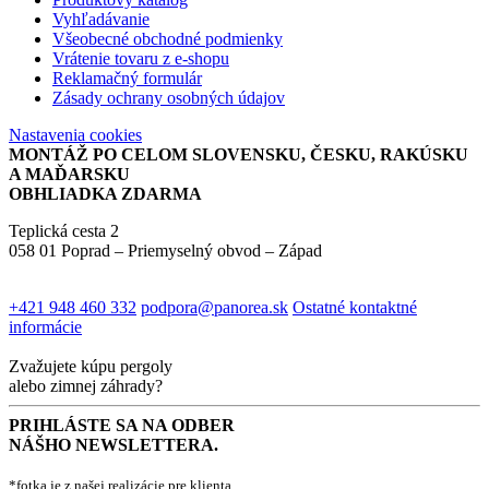
Vyhľadávanie
Všeobecné obchodné podmienky
Vrátenie tovaru z e-shopu
Reklamačný formulár
Zásady ochrany osobných údajov
Nastavenia cookies
MONTÁŽ PO CELOM SLOVENSKU, ČESKU, RAKÚSKU
A MAĎARSKU
OBHLIADKA ZDARMA
Teplická cesta 2
058 01 Poprad – Priemyselný obvod – Západ
+421 948 460 332
podpora@panorea.sk
Ostatné kontaktné
informácie
Zvažujete kúpu pergoly
alebo zimnej záhrady?
PRIHLÁSTE SA NA ODBER
NÁŠHO NEWSLETTERA.
*fotka je z našej realizácie pre klienta