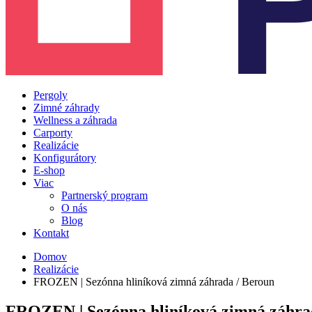
Pergoly
Zimné záhrady
Wellness a záhrada
Carporty
Realizácie
Konfigurátory
E-shop
Viac
Partnerský program
O nás
Blog
Kontakt
Domov
Realizácie
FROZEN | Sezónna hliníková zimná záhrada / Beroun
FROZEN | Sezónna hliníková zimná záhra