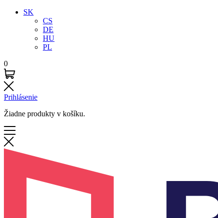
SK
CS
DE
HU
PL
0
Prihlásenie
Žiadne produkty v košíku.