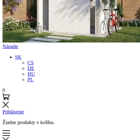
Náradie
SK
CS
DE
HU
PL
0
Prihlásenie
Žiadne produkty v košíku.