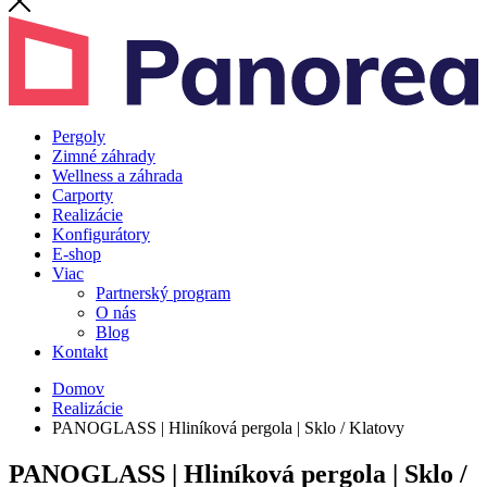
Pergoly
Zimné záhrady
Wellness a záhrada
Carporty
Realizácie
Konfigurátory
E-shop
Viac
Partnerský program
O nás
Blog
Kontakt
Domov
Realizácie
PANOGLASS | Hliníková pergola | Sklo / Klatovy
PANOGLASS | Hliníková pergola | Sklo /