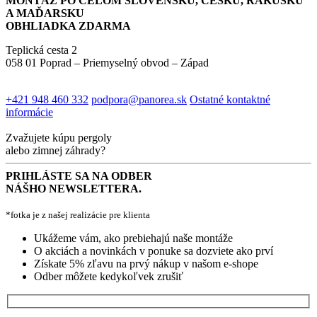
MONTÁŽ PO CELOM SLOVENSKU, ČESKU, RAKÚSKU
A MAĎARSKU
OBHLIADKA ZDARMA
Teplická cesta 2
058 01 Poprad – Priemyselný obvod – Západ
+421 948 460 332
podpora@panorea.sk
Ostatné kontaktné
informácie
Zvažujete kúpu pergoly
alebo zimnej záhrady?
PRIHLÁSTE SA NA ODBER
NÁŠHO NEWSLETTERA.
*fotka je z našej realizácie pre klienta
Ukážeme vám, ako prebiehajú naše montáže
O akciách a novinkách v ponuke sa dozviete ako prví
Získate 5% zľavu na prvý nákup v našom e-shope
Odber môžete kedykoľvek zrušiť