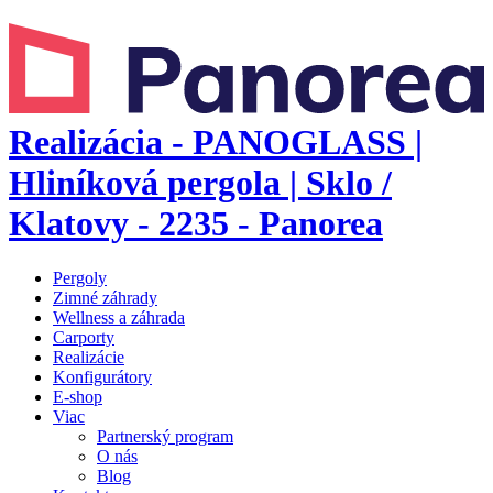
Realizácia - PANOGLASS |
Hliníková pergola | Sklo /
Klatovy - 2235 - Panorea
Pergoly
Zimné záhrady
Wellness a záhrada
Carporty
Realizácie
Konfigurátory
E-shop
Viac
Partnerský program
O nás
Blog