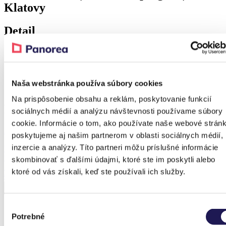
Klatovy
Detail
Realization – Klatovy
Naša webstránka používa súbory cookies
Realization – Klatovy
Na prispôsobenie obsahu a reklám, poskytovanie funkcií
Produkt z realizácie
sociálnych médií a analýzu návštevnosti používame súbory
cookie. Informácie o tom, ako používate naše webové stránk
Zľava 37 %
poskytujeme aj našim partnerom v oblasti sociálnych médií,
inzercie a analýzy. Títo partneri môžu príslušné informácie
PANOGLASS
Hliníková pergola
skombinovať s ďalšími údajmi, ktoré ste im poskytli alebo
Sklo
ktoré od vás získali, keď ste používali ich služby.
Od
2 790,32
€
Od
1 744,05
€
Výber
Potrebné
súhlasu