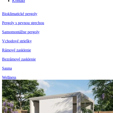
Kontakt
Bioklimatické pergoly
Pergoly s pevnou strechou
Samomontážne pergoly
Vchodové striešky
Rámové zasklenie
Bezrámové zasklenie
Sauna
Wellness