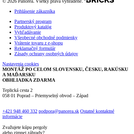
© 2026 Panorea. Všetky práva vyhradené.
Prihlásenie zákazníka
Partnerský program
Produktový katalóg
Vyhľadávanie
Všeobecné obchodné podmienky
Vrátenie tovaru z e-shopu
Reklamačný formulár
Zásady ochrany osobných údajov
Nastavenia cookies
MONTÁŽ PO CELOM SLOVENSKU, ČESKU, RAKÚSKU
A MAĎARSKU
OBHLIADKA ZDARMA
Teplická cesta 2
058 01 Poprad – Priemyselný obvod – Západ
+421 948 460 332
podpora@panorea.sk
Ostatné kontaktné
informácie
Zvažujete kúpu pergoly
alebo zimnej záhrady?