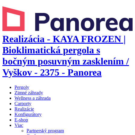
Realizácia - KAYA FROZEN |
Bioklimatická pergola s
bočným posuvným zasklením /
Vyškov - 2375 - Panorea
Pergoly
Zimné záhrady
Wellness a záhrada
Carporty
Realizácie
Konfigurátory
E-shop
Viac
Partnerský program