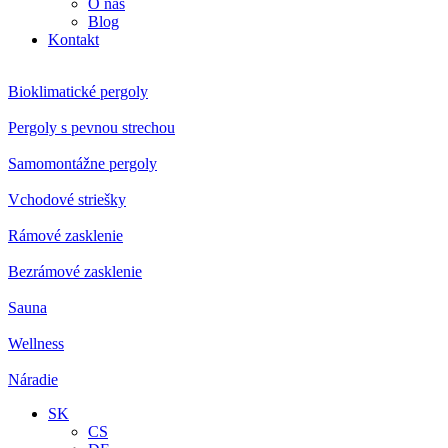
O nás
Blog
Kontakt
Bioklimatické pergoly
Pergoly s pevnou strechou
Samomontážne pergoly
Vchodové striešky
Rámové zasklenie
Bezrámové zasklenie
Sauna
Wellness
Náradie
SK
CS