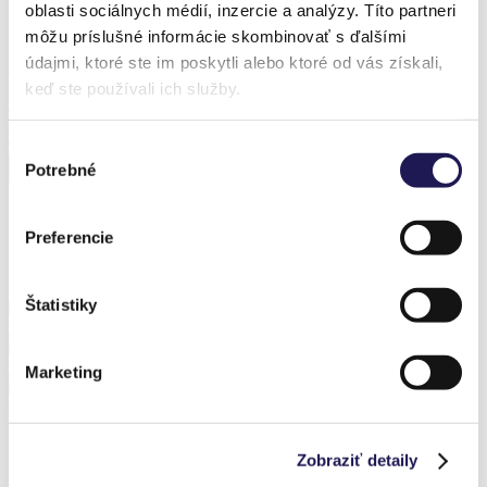
oblasti sociálnych médií, inzercie a analýzy. Títo partneri
Produkt z realizácie
môžu príslušné informácie skombinovať s ďalšími
údajmi, ktoré ste im poskytli alebo ktoré od vás získali,
Zľava 37 %
keď ste používali ich služby.
KAYA FROZEN
Bioklimatická pergola s bočným posuvným zasklením
Od
12 092,65
€
Od
7 558,10
€
Výber
Potrebné
súhlasu
Preferencie
Predchádzajúce realizácie
Štatistiky
PANOGLASS | Hliníková pergola | Sklo / Pardubice
FROZEN | Sezónna hliníková zimná záhrada / Zlín
Marketing
FROZEN | Sezónna hliníková zimná záhrada / Brno
Zobraziť detaily
Prihláste sa k odberu noviniek a nič nezmeškáte.