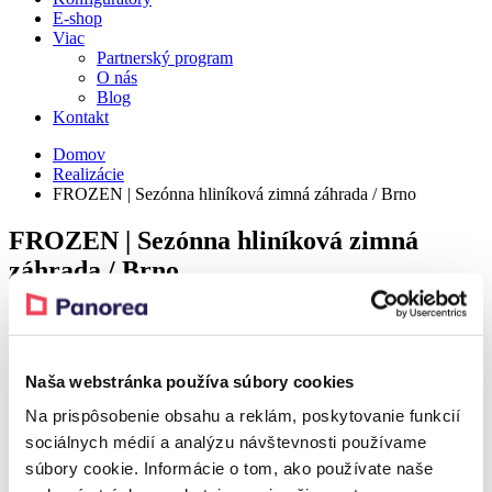
E-shop
Viac
Partnerský program
O nás
Blog
Kontakt
Domov
Realizácie
FROZEN | Sezónna hliníková zimná záhrada / Brno
FROZEN | Sezónna hliníková zimná
záhrada / Brno
Detail
Naša webstránka používa súbory cookies
Realization – Brno
Na prispôsobenie obsahu a reklám, poskytovanie funkcií
sociálnych médií a analýzu návštevnosti používame
Realization – Brno
súbory cookie. Informácie o tom, ako používate naše