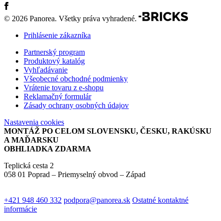
© 2026 Panorea. Všetky práva vyhradené.
Prihlásenie zákazníka
Partnerský program
Produktový katalóg
Vyhľadávanie
Všeobecné obchodné podmienky
Vrátenie tovaru z e-shopu
Reklamačný formulár
Zásady ochrany osobných údajov
Nastavenia cookies
MONTÁŽ PO CELOM SLOVENSKU, ČESKU, RAKÚSKU
A MAĎARSKU
OBHLIADKA ZDARMA
Teplická cesta 2
058 01 Poprad – Priemyselný obvod – Západ
+421 948 460 332
podpora@panorea.sk
Ostatné kontaktné
informácie