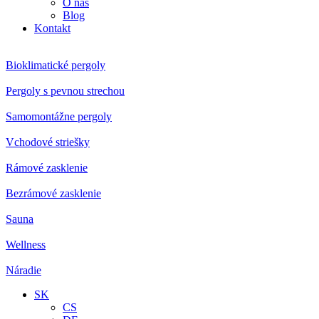
O nás
Blog
Kontakt
Bioklimatické pergoly
Pergoly s pevnou strechou
Samomontážne pergoly
Vchodové striešky
Rámové zasklenie
Bezrámové zasklenie
Sauna
Wellness
Náradie
SK
CS