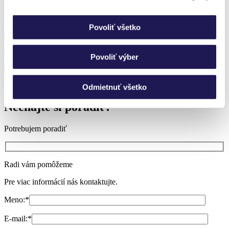
Prihláste sa k odberu noviniek a nič nezmeškáte.
Povoliť všetko
Povoliť výber
Odmietnuť všetko
Neviete si vybrať?
Nechajte si poradiť.
Potrebujem poradiť
Radi vám pomôžeme
Pre viac informácií nás kontaktujte.
Meno:
*
E-mail:
*