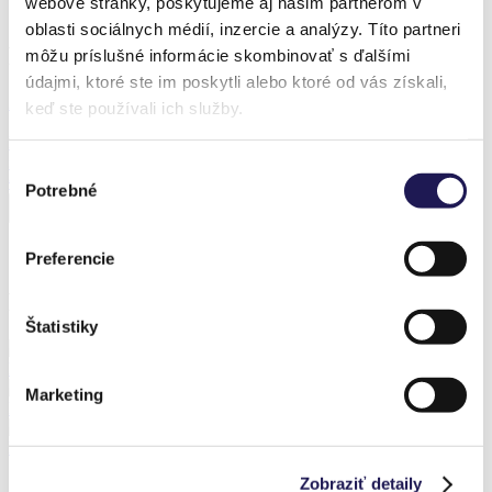
webové stránky, poskytujeme aj našim partnerom v
Realization – Brno
oblasti sociálnych médií, inzercie a analýzy. Títo partneri
Produkt z realizácie
môžu príslušné informácie skombinovať s ďalšími
údajmi, ktoré ste im poskytli alebo ktoré od vás získali,
Zľava 38 %
keď ste používali ich služby.
FROZEN
Sezónna hliníková zimná záhrada
Výber
Od
7 348,86
€
Od
4 592,97
€
Potrebné
súhlasu
Preferencie
Predchádzajúce realizácie
Štatistiky
KAYA | Bioklimatická pergola / Senec
Marketing
FROZEN | Sezónna hliníková zimná záhrada / Štôla
KAYA | Bioklimatická pergola / Prešov
Zobraziť detaily