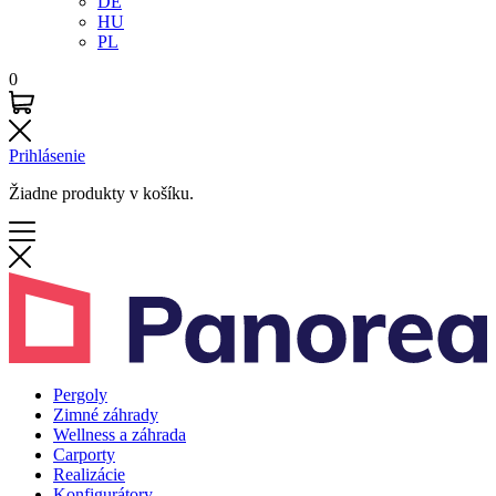
DE
HU
PL
0
Prihlásenie
Žiadne produkty v košíku.
Pergoly
Zimné záhrady
Wellness a záhrada
Carporty
Realizácie
Konfigurátory