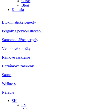
O nás
Blog
Kontakt
Bioklimatické pergoly
Pergoly s pevnou strechou
Samomontážne pergoly
Vchodové striešky
Rámové zasklenie
Bezrámové zasklenie
Sauna
Wellness
Náradie
SK
CS