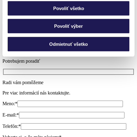
Povoliť všetko
Povoliť výber
Neviete si vybrať?
Odmietnuť všetko
Nechajte si poradiť.
Potrebujem poradiť
Radi vám pomôžeme
Pre viac informácií nás kontaktujte.
Meno:
*
E-mail:
*
Telefón:
*