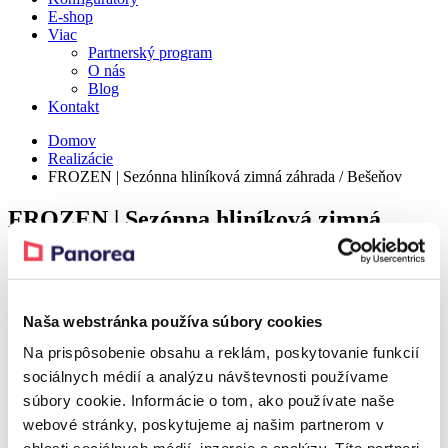
E-shop
Viac
Partnerský program
O nás
Blog
Kontakt
Domov
Realizácie
FROZEN | Sezónna hliníková zimná záhrada / Bešeňov
FROZEN | Sezónna hliníková zimná
záhrada / Bešeňov
Detail
Naša webstránka používa súbory cookies
Na prispôsobenie obsahu a reklám, poskytovanie funkcií
Realization – Bešeňov
sociálnych médií a analýzu návštevnosti používame
súbory cookie. Informácie o tom, ako používate naše
Realization – Bešeňov
webové stránky, poskytujeme aj našim partnerom v
Produkt z realizácie