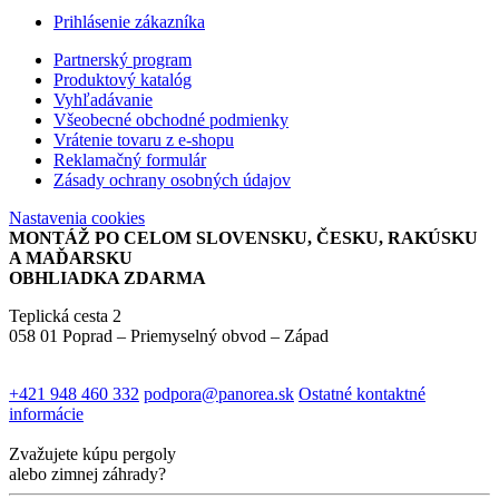
Prihlásenie zákazníka
Partnerský program
Produktový katalóg
Vyhľadávanie
Všeobecné obchodné podmienky
Vrátenie tovaru z e-shopu
Reklamačný formulár
Zásady ochrany osobných údajov
Nastavenia cookies
MONTÁŽ PO CELOM SLOVENSKU, ČESKU, RAKÚSKU
A MAĎARSKU
OBHLIADKA ZDARMA
Teplická cesta 2
058 01 Poprad – Priemyselný obvod – Západ
+421 948 460 332
podpora@panorea.sk
Ostatné kontaktné
informácie
Zvažujete kúpu pergoly
alebo zimnej záhrady?