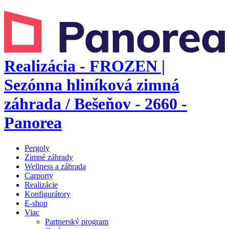
Realizácia - FROZEN |
Sezónna hliníková zimná
záhrada / Bešeňov - 2660 -
Panorea
Pergoly
Zimné záhrady
Wellness a záhrada
Carporty
Realizácie
Konfigurátory
E-shop
Viac
Partnerský program