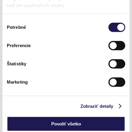
Realization – Benešov
keď ste používali ich služby.
Produkt z realizácie
Výber
Potrebné
Zľava 38 %
súhlasu
PANOLEX
Hliníková pergola
Preferencie
Polykarbonát
Od
2 385,65
€
Od
1 490,97
€
Štatistiky
Marketing
Predchádzajúce realizácie
KAYA | Bioklimatická pergola / Bratislava
Zobraziť detaily
Prihláste sa k odberu noviniek a nič nezmeškáte.
Povoliť všetko