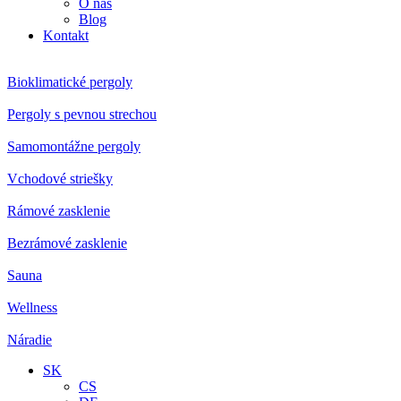
O nás
Blog
Kontakt
Bioklimatické pergoly
Pergoly s pevnou strechou
Samomontážne pergoly
Vchodové striešky
Rámové zasklenie
Bezrámové zasklenie
Sauna
Wellness
Náradie
SK
CS