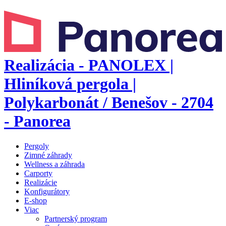
Realizácia - PANOLEX |
Hliníková pergola |
Polykarbonát / Benešov - 2704
- Panorea
Pergoly
Zimné záhrady
Wellness a záhrada
Carporty
Realizácie
Konfigurátory
E-shop
Viac
Partnerský program