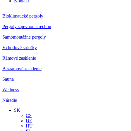
Kontakt
Bioklimatické pergoly
Pergoly s pevnou strechou
Samomontážne pergoly
Vchodové striešky
Rámové zasklenie
Bezrámové zasklenie
Sauna
Wellness
Náradie
SK
CS
DE
HU