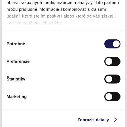
oblasti sociálnych médií, inzercie a analýzy. Títo partneri
Produkt z realizácie
môžu príslušné informácie skombinovať s ďalšími
údajmi, ktoré ste im poskytli alebo ktoré od vás získali,
Zľava 37 %
keď ste používali ich služby.
KAYA
Bioklimatická pergola
Od
6 742,25
€
Od
4 214,10
€
Výber
Potrebné
súhlasu
Preferencie
Predchádzajúce realizácie
Štatistiky
KAYA | Bioklimatická pergola / Bratislava
PANOGLASS | Hliníková pergola | Sklo / Praha
Marketing
KAYA | Bioklimatická pergola / Senec
Zobraziť detaily
Prihláste sa k odberu noviniek a nič nezmeškáte.