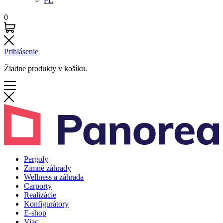
PL
0
Prihlásenie
Žiadne produkty v košíku.
Pergoly
Zimné záhrady
Wellness a záhrada
Carporty
Realizácie
Konfigurátory
E-shop
Viac