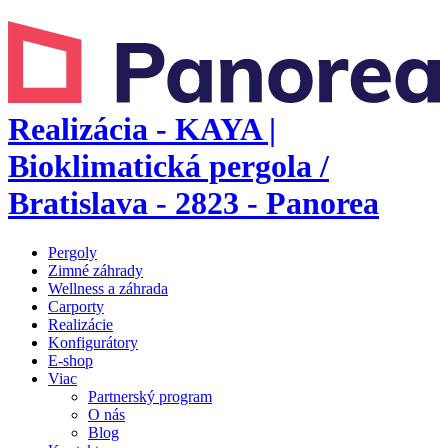
Realizácia - KAYA |
Bioklimatická pergola /
Bratislava - 2823 - Panorea
Pergoly
Zimné záhrady
Wellness a záhrada
Carporty
Realizácie
Konfigurátory
E-shop
Viac
Partnerský program
O nás
Blog