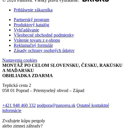
© 2026 Panorea. Všetky práva vyhradené.
Prihlásenie zákazníka
Partnerský program
Produktový katalóg
Vyhľadávanie
Všeobecné obchodné podmienky
Vrátenie tovaru z e-shopu
Reklamačný formulár
Zásady ochrany osobných údajov
Nastavenia cookies
MONTÁŽ PO CELOM SLOVENSKU, ČESKU, RAKÚSKU
A MAĎARSKU
OBHLIADKA ZDARMA
Teplická cesta 2
058 01 Poprad – Priemyselný obvod – Západ
+421 948 460 332
podpora@panorea.sk
Ostatné kontaktné
informácie
Zvažujete kúpu pergoly
alebo zimnej záhrady?