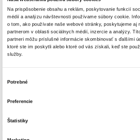
Sklo
Od
2 790,32
€
Od
1 744,05
€
Na prispôsobenie obsahu a reklám, poskytovanie funkcií soc
médií a analýzu návštevnosti používame súbory cookie. Inf
o tom, ako používate naše webové stránky, poskytujeme aj 
partnerom v oblasti sociálnych médií, inzercie a analýzy. Tít
partneri môžu príslušné informácie skombinovať s ďalšími ú
Predchádzajúce realizácie
ktoré ste im poskytli alebo ktoré od vás získali, keď ste použí
služby.
PANOGLASS | Hliníková pergola | Sklo / Topoľčany
FROZEN | Sezónna hliníková zimná záhrada / Olomouc
Výber
Potrebné
súhlasu
FROZEN | Sezónna hliníková zimná záhrada / Malý Slavkov
Preferencie
Prihláste sa k odberu noviniek a nič nezmeškáte.
Štatistiky