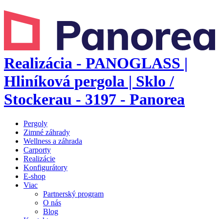
Realizácia - PANOGLASS |
Hliníková pergola | Sklo /
Stockerau - 3197 - Panorea
Pergoly
Zimné záhrady
Wellness a záhrada
Carporty
Realizácie
Konfigurátory
E-shop
Viac
Partnerský program
O nás
Blog