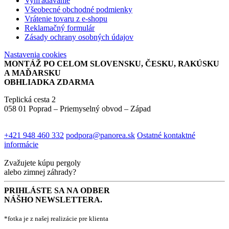
Vyhľadávanie
Všeobecné obchodné podmienky
Vrátenie tovaru z e-shopu
Reklamačný formulár
Zásady ochrany osobných údajov
Nastavenia cookies
MONTÁŽ PO CELOM SLOVENSKU, ČESKU, RAKÚSKU
A MAĎARSKU
OBHLIADKA ZDARMA
Teplická cesta 2
058 01 Poprad – Priemyselný obvod – Západ
+421 948 460 332
podpora@panorea.sk
Ostatné kontaktné
informácie
Zvažujete kúpu pergoly
alebo zimnej záhrady?
PRIHLÁSTE SA NA ODBER
NÁŠHO NEWSLETTERA.
*fotka je z našej realizácie pre klienta