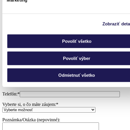
Marketing
Neviete si vybrať?
Nechajte si poradiť.
Zobraziť deta
Potrebujem poradiť
Povoliť všetko
Radi vám pomôžeme
Povoliť výber
Pre viac informácií nás kontaktujte.
Meno:
*
Odmietnuť všetko
E-mail:
*
Telefón:
*
Vyberte si, o čo máte záujem:
*
Poznámka/Otázka (nepovinné):