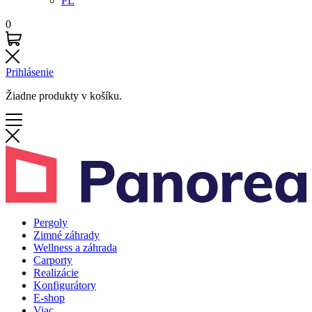
PL
0
Prihlásenie
Žiadne produkty v košíku.
Pergoly
Zimné záhrady
Wellness a záhrada
Carporty
Realizácie
Konfigurátory
E-shop
Viac