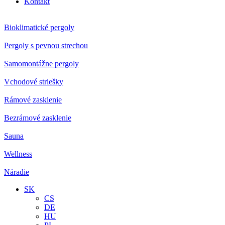
Kontakt
Bioklimatické pergoly
Pergoly s pevnou strechou
Samomontážne pergoly
Vchodové striešky
Rámové zasklenie
Bezrámové zasklenie
Sauna
Wellness
Náradie
SK
CS
DE
HU