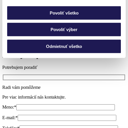
Prihláste sa k odberu noviniek a nič nezmeškáte.
Povoliť všetko
Povoliť výber
Odmietnuť všetko
Neviete si vybrať?
Nechajte si poradiť.
Potrebujem poradiť
Radi vám pomôžeme
Pre viac informácií nás kontaktujte.
Meno:
*
E-mail:
*