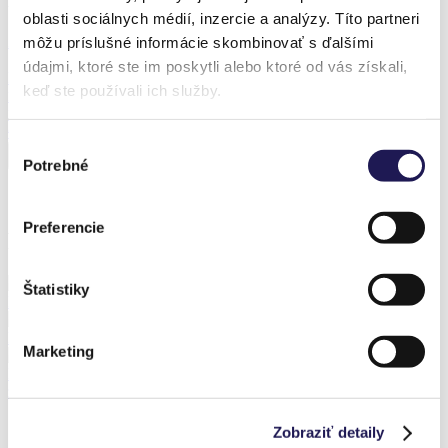
oblasti sociálnych médií, inzercie a analýzy. Títo partneri
Zľava 38 %
môžu príslušné informácie skombinovať s ďalšími
údajmi, ktoré ste im poskytli alebo ktoré od vás získali,
PANOLEX
keď ste používali ich služby.
Hliníková pergola
Polykarbonát
Od
2 385,65
€
Od
1 490,97
€
Výber
Potrebné
súhlasu
Preferencie
Predchádzajúce realizácie
Štatistiky
FROZEN | Sezónna hliníková zimná záhrada / Jihlava
FROZEN | Sezónna hliníková zimná záhrada / Úhonice
Marketing
KAYA FROZEN | Bioklimatická pergola s bočným posuvným
zasklením / Sliač - Hájniky
Zobraziť detaily