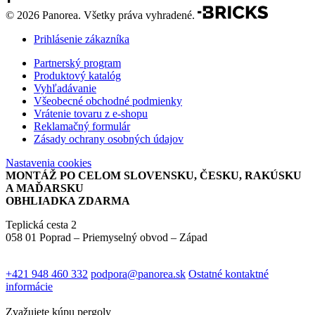
© 2026 Panorea. Všetky práva vyhradené.
Prihlásenie zákazníka
Partnerský program
Produktový katalóg
Vyhľadávanie
Všeobecné obchodné podmienky
Vrátenie tovaru z e-shopu
Reklamačný formulár
Zásady ochrany osobných údajov
Nastavenia cookies
MONTÁŽ PO CELOM SLOVENSKU, ČESKU, RAKÚSKU
A MAĎARSKU
OBHLIADKA ZDARMA
Teplická cesta 2
058 01 Poprad – Priemyselný obvod – Západ
+421 948 460 332
podpora@panorea.sk
Ostatné kontaktné
informácie
Zvažujete kúpu pergoly