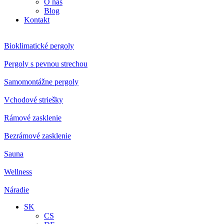
O nás
Blog
Kontakt
Bioklimatické pergoly
Pergoly s pevnou strechou
Samomontážne pergoly
Vchodové striešky
Rámové zasklenie
Bezrámové zasklenie
Sauna
Wellness
Náradie
SK
CS