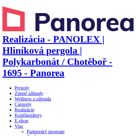
Realizácia - PANOLEX |
Hliníková pergola |
Polykarbonát / Chotěboř -
1695 - Panorea
Pergoly
Zimné záhrady
Wellness a záhrada
Carporty
Realizácie
Konfigurátory
E-shop
Viac
Partnerský program