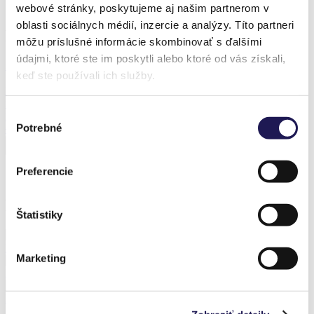
Realization – Veľká Lesná
webové stránky, poskytujeme aj našim partnerom v
oblasti sociálnych médií, inzercie a analýzy. Títo partneri
Produkt z realizácie
môžu príslušné informácie skombinovať s ďalšími
údajmi, ktoré ste im poskytli alebo ktoré od vás získali,
Zľava 38 %
keď ste používali ich služby.
PANOLEX
Hliníková pergola
Výber
Polykarbonát
Potrebné
Od
2 385,65
€
Od
1 490,97
€
súhlasu
Preferencie
Predchádzajúce realizácie
Štatistiky
PANOGLASS | Hliníková pergola | Sklo / Praha - Kbely
Marketing
PANOLEX | Hliníková pergola | Polykarbonát / Pardubice
PANOGLASS | Hliníková pergola | Sklo / Ruskov