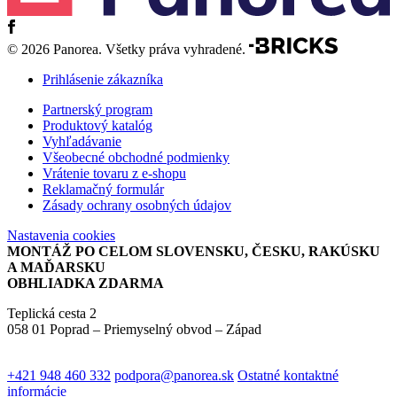
© 2026 Panorea. Všetky práva vyhradené.
Prihlásenie zákazníka
Partnerský program
Produktový katalóg
Vyhľadávanie
Všeobecné obchodné podmienky
Vrátenie tovaru z e-shopu
Reklamačný formulár
Zásady ochrany osobných údajov
Nastavenia cookies
MONTÁŽ PO CELOM SLOVENSKU, ČESKU, RAKÚSKU
A MAĎARSKU
OBHLIADKA ZDARMA
Teplická cesta 2
058 01 Poprad – Priemyselný obvod – Západ
+421 948 460 332
podpora@panorea.sk
Ostatné kontaktné
informácie