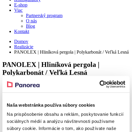
E-shop
Viac
Partnerský program
O nás
Blog
Kontakt
Domov
Realizácie
PANOLEX | Hliníková pergola | Polykarbonát / Veľká Lesná
PANOLEX | Hliníková pergola |
Polykarbonát / Veľká Lesná
Detail
Realization – Veľká Lesná
Naša webstránka používa súbory cookies
Na prispôsobenie obsahu a reklám, poskytovanie funkcií
Realization – Veľká Lesná
sociálnych médií a analýzu návštevnosti používame
súbory cookie. Informácie o tom, ako používate naše