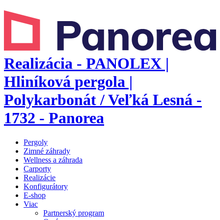
Realizácia - PANOLEX |
Hliníková pergola |
Polykarbonát / Veľká Lesná -
1732 - Panorea
Pergoly
Zimné záhrady
Wellness a záhrada
Carporty
Realizácie
Konfigurátory
E-shop
Viac
Partnerský program