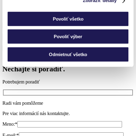
Zobraziť detaily
Prihláste sa k odberu noviniek a nič nezmeškáte.
Povoliť všetko
Povoliť výber
Odmietnuť všetko
Neviete si vybrať?
Nechajte si poradiť.
Potrebujem poradiť
Radi vám pomôžeme
Pre viac informácií nás kontaktujte.
Meno:
*
E-mail:
*