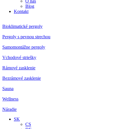
O nás
Blog
Kontakt
Bioklimatické pergoly
Pergoly s pevnou strechou
Samomontážne pergoly
Vchodové striešky
Rámové zasklenie
Bezrámové zasklenie
Sauna
Wellness
Náradie
SK
CS