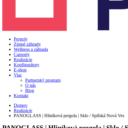
Pergoly
Zimné záhrady
Wellness a záhrada
Carporty
Realizácie
Konfigurátory
E-shop
Viac
Partnerský program
O nás
Blog
Kontakt
Domov
Realizácie
PANOGLASS | Hliníková pergola | Sklo / Spišská Nová Ves
PANOGLASS | Hliníková pergola | Sklo / S