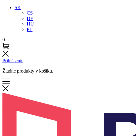
SK
CS
DE
HU
PL
0
Prihlásenie
Žiadne produkty v košíku.