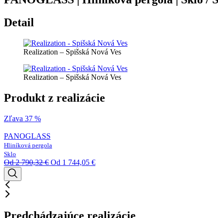
Detail
Realization – Spišská Nová Ves
Realization – Spišská Nová Ves
Produkt z realizácie
Zľava 37 %
PANOGLASS
Hliníková pergola
Sklo
Od
2 790,32
€
Od
1 744,05
€
Predchádzajúce realizácie