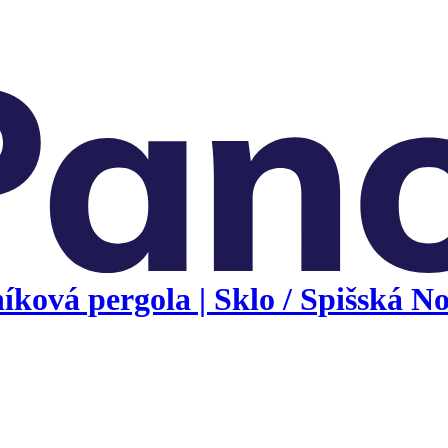
ová pergola | Sklo / Spišská No