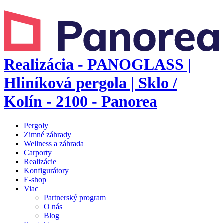
Realizácia - PANOGLASS |
Hliníková pergola | Sklo /
Kolín - 2100 - Panorea
Pergoly
Zimné záhrady
Wellness a záhrada
Carporty
Realizácie
Konfigurátory
E-shop
Viac
Partnerský program
O nás
Blog