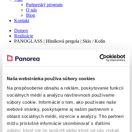
Partnerský program
O nás
Blog
Kontakt
Domov
Realizácie
PANOGLASS | Hliníková pergola | Sklo / Kolín
PANOGLASS | Hliníková pergola | Sklo /
Kolín
Detail
Naša webstránka používa súbory cookies
Na prispôsobenie obsahu a reklám, poskytovanie funkcií
Realization – Kolín
sociálnych médií a analýzu návštevnosti používame
súbory cookie. Informácie o tom, ako používate naše
Produkt z realizácie
webové stránky, poskytujeme aj našim partnerom v
oblasti sociálnych médií, inzercie a analýzy. Títo partneri
Zľava 37 %
môžu príslušné informácie skombinovať s ďalšími
PANOGLASS
údajmi, ktoré ste im poskytli alebo ktoré od vás získali,