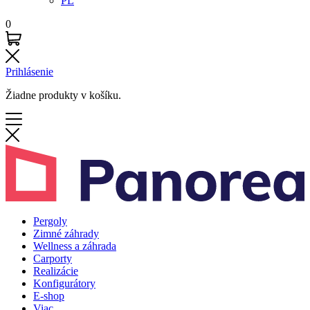
PL
0
Prihlásenie
Žiadne produkty v košíku.
Pergoly
Zimné záhrady
Wellness a záhrada
Carporty
Realizácie
Konfigurátory
E-shop
Viac