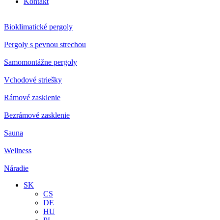
Kontakt
Bioklimatické pergoly
Pergoly s pevnou strechou
Samomontážne pergoly
Vchodové striešky
Rámové zasklenie
Bezrámové zasklenie
Sauna
Wellness
Náradie
SK
CS
DE
HU