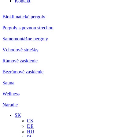
Kontakt
Bioklimatické pergoly
Pergoly s pevnou strechou
Samomontážne pergoly
Vchodové striešky
Rámové zasklenie
Bezrámové zasklenie
Sauna
Wellness
Náradie
SK
CS
DE
HU