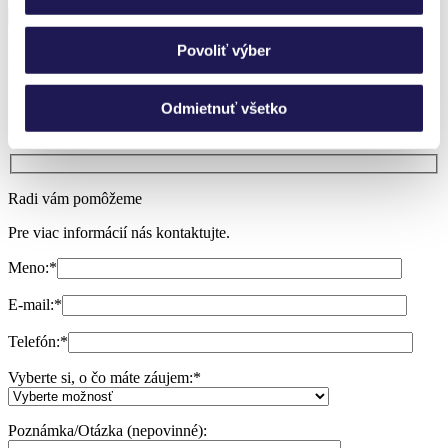
Povoliť výber
Neviete si vybrať?
Nechajte si poradiť.
Odmietnuť všetko
Potrebujem poradiť
Radi vám pomôžeme
Pre viac informácií nás kontaktujte.
Meno:
*
E-mail:
*
Telefón:
*
Vyberte si, o čo máte záujem:
*
Poznámka/Otázka (nepovinné):