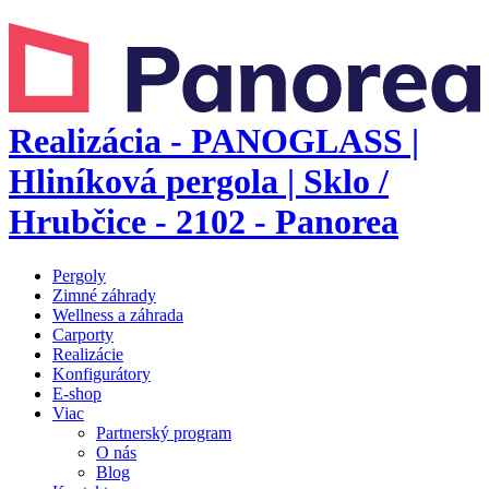
Realizácia - PANOGLASS |
Hliníková pergola | Sklo /
Hrubčice - 2102 - Panorea
Pergoly
Zimné záhrady
Wellness a záhrada
Carporty
Realizácie
Konfigurátory
E-shop
Viac
Partnerský program
O nás
Blog