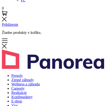
PL
0
Prihlásenie
Žiadne produkty v košíku.
Pergoly
Zimné záhrady
Wellness a záhrada
Carporty
Realizácie
Konfigurátory
E-shop
Viac