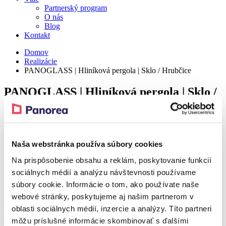
Partnerský program
O nás
Blog
Kontakt
Domov
Realizácie
PANOGLASS | Hliníková pergola | Sklo / Hrubčice
PANOGLASS | Hliníková pergola | Sklo /
Hrubčice
Detail
Naša webstránka používa súbory cookies
Realization – Hrubčice
Na prispôsobenie obsahu a reklám, poskytovanie funkcií
sociálnych médií a analýzu návštevnosti používame
Produkt z realizácie
súbory cookie. Informácie o tom, ako používate naše
webové stránky, poskytujeme aj našim partnerom v
Zľava 37 %
oblasti sociálnych médií, inzercie a analýzy. Títo partneri
PANOGLASS
môžu príslušné informácie skombinovať s ďalšími