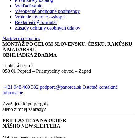
Produktový katalóg
Vyhľadávanie
Všeobecné obchodné podmienky
Vrátenie tovaru z e-shopu
Reklamačný formulár
Zásady ochrany osobných údajov
Nastavenia cookies
MONTÁŽ PO CELOM SLOVENSKU, ČESKU, RAKÚSKU
A MAĎARSKU
OBHLIADKA ZDARMA
Teplická cesta 2
058 01 Poprad – Priemyselný obvod – Západ
+421 948 460 332
podpora@panorea.sk
Ostatné kontaktné
informácie
Zvažujete kúpu pergoly
alebo zimnej záhrady?
PRIHLÁSTE SA NA ODBER
NÁŠHO NEWSLETTERA.
*fotka je z našej realizácie pre klienta