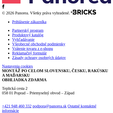
© 2026 Panorea. Všetky práva vyhradené.
Prihlásenie zákazníka
Partnerský program
Produktový katalóg
Vyhľadávanie
Všeobecné obchodné podmienky
Vrátenie tovaru z e-shopu
Reklamačný formulár
Zásady ochrany osobných údajov
Nastavenia cookies
MONTÁŽ PO CELOM SLOVENSKU, ČESKU, RAKÚSKU
A MAĎARSKU
OBHLIADKA ZDARMA
Teplická cesta 2
058 01 Poprad – Priemyselný obvod – Západ
+421 948 460 332
podpora@panorea.sk
Ostatné kontaktné
informácie