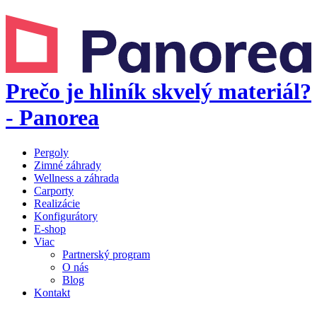
Prečo je hliník skvelý materiál?
- Panorea
Pergoly
Zimné záhrady
Wellness a záhrada
Carporty
Realizácie
Konfigurátory
E-shop
Viac
Partnerský program
O nás
Blog
Kontakt