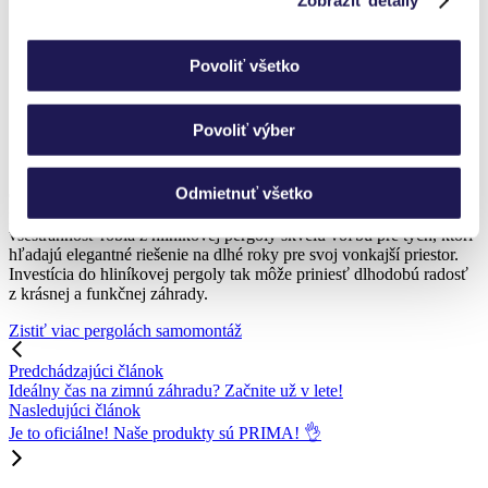
Povoliť všetko
Povoliť výber
Odmietnuť všetko
Celkovo sa dá povedať, že hliníková pergola spája estetiku s
praktickosťou. Odolnosť, ľahkosť, jednoduchá údržba a dizajnová
všestrannosť robia z hliníkovej pergoly skvelú voľbu pre tých, ktorí
hľadajú elegantné riešenie na dlhé roky pre svoj vonkajší priestor.
Investícia do hliníkovej pergoly tak môže priniesť dlhodobú radosť
z krásnej a funkčnej záhrady.
Zistiť viac pergolách samomontáž
Predchádzajúci článok
Ideálny čas na zimnú záhradu? Začnite už v lete!
Nasledujúci článok
Je to oficiálne! Naše produkty sú PRIMA! 👌