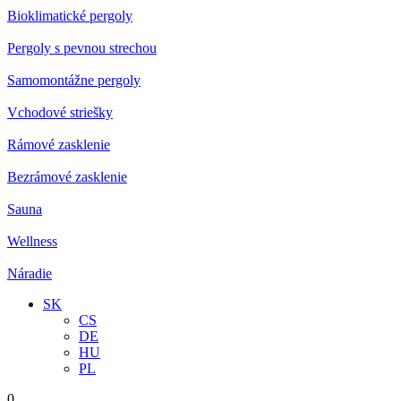
Bioklimatické pergoly
Pergoly s pevnou strechou
Samomontážne pergoly
Vchodové striešky
Rámové zasklenie
Bezrámové zasklenie
Sauna
Wellness
Náradie
SK
CS
DE
HU
PL
0