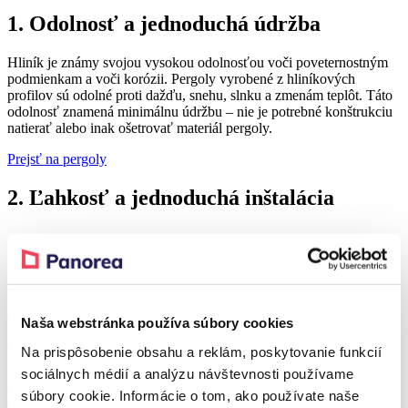
1. Odolnosť a jednoduchá údržba
Hliník je známy svojou vysokou odolnosťou voči poveternostným
podmienkam a voči korózii. Pergoly vyrobené z hliníkových
profilov sú odolné proti dažďu, snehu, slnku a zmenám teplôt. Táto
odolnosť znamená minimálnu údržbu – nie je potrebné konštrukciu
natierať alebo inak ošetrovať materiál pergoly.
Prejsť na pergoly
2. Ľahkosť a jednoduchá inštalácia
Hliník je ľahký materiál, čo znamená, že s pergolou pri inštalácii
môžete jednoducho manipulovať. To uľahčuje samotný proces
inštalácie pergoly vo vašom priestore, či už ide o záhradu rodinného
domu alebo terasu na 6. poschodí bytového domu uprostred mesta.
Naša webstránka používa súbory cookies
Ľahkosť hliníka však neznamená kompromis s pevnosťou –
hliníkové konštrukcie sú dostatočne odolné, aby zvládli takmer
Na prispôsobenie obsahu a reklám, poskytovanie funkcií
každý vrtoch prírody od dažďov až po silný vietor.
sociálnych médií a analýzu návštevnosti používame
súbory cookie. Informácie o tom, ako používate naše
Vyskladajte si svoju pergolu