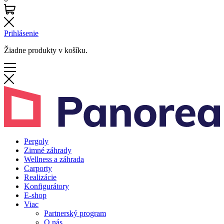
Prihlásenie
Žiadne produkty v košíku.
Pergoly
Zimné záhrady
Wellness a záhrada
Carporty
Realizácie
Konfigurátory
E-shop
Viac
Partnerský program
O nás